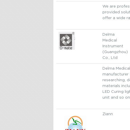
We are profess
provided solu
offer a wide r
Delma
Medical
Instrument
(Guangzhou)
Co., Ltd
Delma Medical
manufacturer 
researching, 
materials inc
LED Curing lig
unit and so on
Ziann