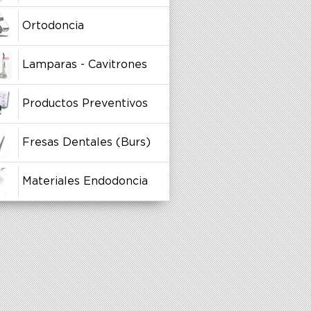
Ortodoncia
Lamparas - Cavitrones
Productos Preventivos
Fresas Dentales (Burs)
Materiales Endodoncia