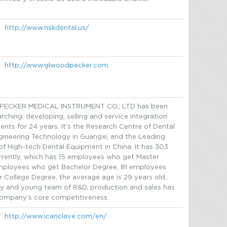
http://www.nskdental.us/
http://www.glwoodpecker.com
ECKER MEDICAL INSTRUMENT CO., LTD has been
rching, developing, selling and service integration
ents for 24 years. It’s the Research Centre of Dental
ineering Technology in Guangxi, and the Leading
f High-tech Dental Equipment in China. It has 303
rently, which has 15 employees who get Master
mployees who get Bachelor Degree, 81 employees
 College Degree, the average age is 29 years old,
ity and young team of R&D, production and sales has
ompany’s core competitiveness.
http://www.icanclave.com/en/