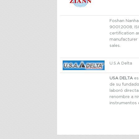
Foshan Nanhai
9001:2008, I
certification a
manufacturer 
sales.
U.S.A Delta
USA DELTA
es 
de su fundado
laboró direct
renombre a niv
instrumentos 