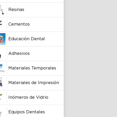
Resinas
Cementos
Educación Dental
Adhesivos
Materiales Temporales
Materiales de Impresión
Inómeros de Vidrio
Equipos Dentales