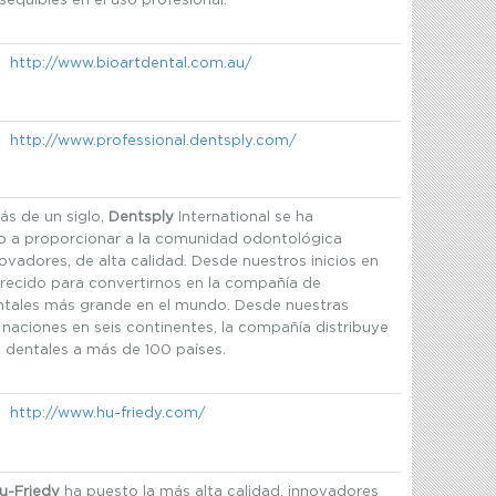
equibles en el uso profesional.
http://www.bioartdental.com.au/
http://www.professional.dentsply.com/
s de un siglo,
Dentsply
International se ha
 a proporcionar a la comunidad odontológica
vadores, de alta calidad. Desde nuestros inicios en
recido para convertirnos en la compañía de
tales más grande en el mundo. Desde nuestras
 naciones en seis continentes, la compañía distribuye
 dentales a más de 100 países.
http://www.hu-friedy.com/
u-Friedy
ha puesto la más alta calidad, innovadores