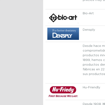
precios muy as
Bio-Art
Densply
Desde hace má
comprometido
productos inno
1899, hemos c
productos den
fábricas en 22
sus productos
Hu-Friendly
Desde 1908,
H