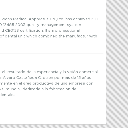
 Ziann Medical Apparatus Co.,Ltd. has achieved ISO
SO 13485:2003 quality management system
nd CE0123 certification. It's a professtional
of dental unit which combined the manufactur with
el resultado de la experiencia y la visión comercial
r Alvaro Castañeda C. quien por más de 15 años
amente en el área productiva de una empresa con
el mundial, dedicada a la fabricación de
dentales.