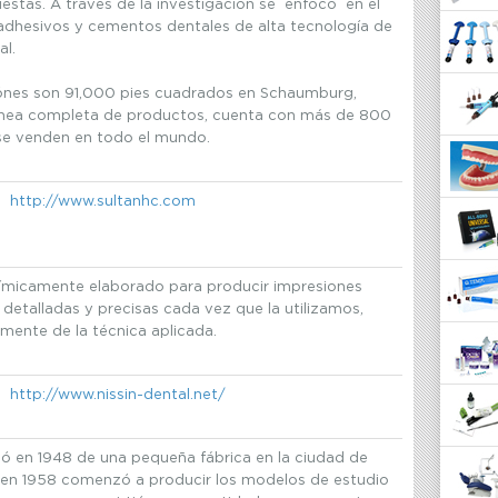
estas. A través de la investigación se enfocó en el
 adhesivos y cementos dentales de alta tecnología de
al.
ónes son 91,000 pies cuadrados en Schaumburg,
a línea completa de productos, cuenta con más de 800
 se venden en todo el mundo.
http://www.sultanhc.com
ímicamente elaborado para producir impresiones
detalladas y precisas cada vez que la utilizamos,
mente de la técnica aplicada.
http://www.nissin-dental.net/
 en 1948 de una pequeña fábrica en la ciudad de
 en 1958 comenzó a producir los modelos de estudio