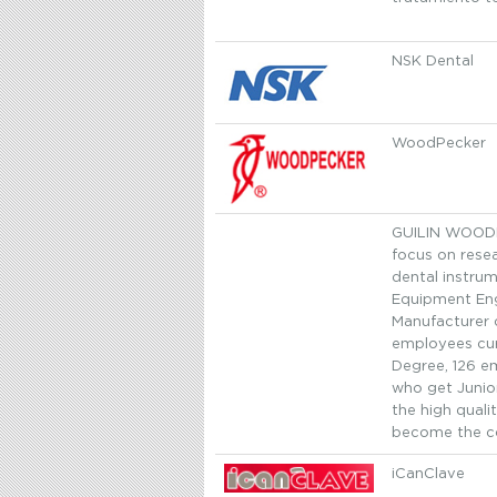
NSK Dental
WoodPecker
GUILIN WOODP
focus on resea
dental instrum
Equipment Eng
Manufacturer o
employees cur
Degree, 126 e
who get Junior
the high qual
become the c
iCanClave