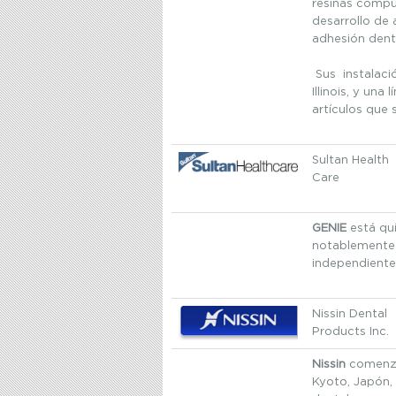
resinas compu
desarrollo de
adhesión dent
Sus instalaci
Illinois, y un
artículos que
Sultan Health
Care
GENIE
está qu
notablemente 
independiente
Nissin Dental
Products Inc.
Nissin
comenzó
Kyoto, Japón,