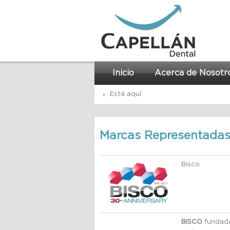
Inicio
Acerca de Nosotr
Está aquí:
Inicio
Marcas Representada
Acerca de Nosotros
Marcas Representadas
Bisco
BISCO
fundada 