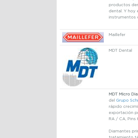
productos den
dental. Y hoy
instrumentos 
Maillefer
MDT Dental
MDT Micro Di
del
Grupo
Sch
rápido crecim
exportación p
RA / CA, Pins
Diamantes pri
tratamiento té