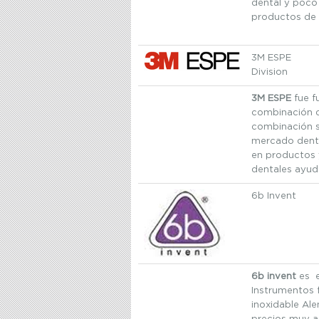
dental y poco
productos de 
3M ESPE
Division
3M ESPE
fue f
combinación d
combinación se
mercado dental
en productos 
dentales ayud
6b Invent
6b invent
es e
Instrumentos 
inoxidable Ale