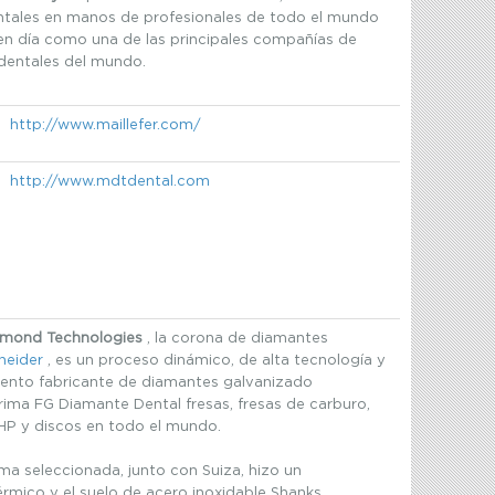
tales en manos de profesionales de todo el mundo
 en día como una de las principales compañías de
dentales del mundo.
http://www.maillefer.com/
http://www.mdtdental.com
amond Technologies
, la corona de diamantes
neider
, es un proceso dinámico, de alta tecnología y
iento fabricante de diamantes galvanizado
rima FG Diamante Dental fresas, fresas de carburo,
 HP y discos en todo el mundo.
ma seleccionada, junto con Suiza, hizo un
rmico y el suelo de acero inoxidable Shanks.