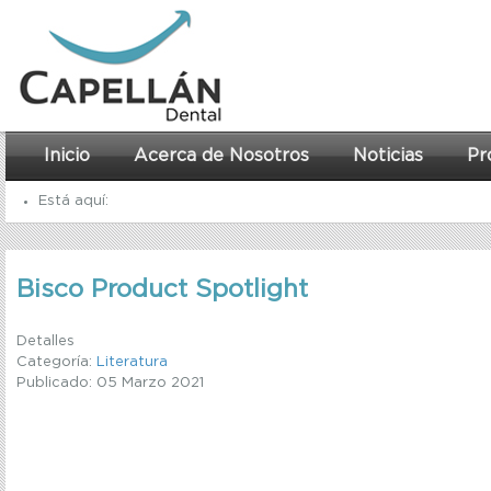
Inicio
Acerca de Nosotros
Noticias
Pr
Está aquí:
Inicio
Bisco Product Spotlight
Recursos
Literatura
Detalles
Categoría:
Literatura
Bisco Product Spotlight
Publicado: 05 Marzo 2021