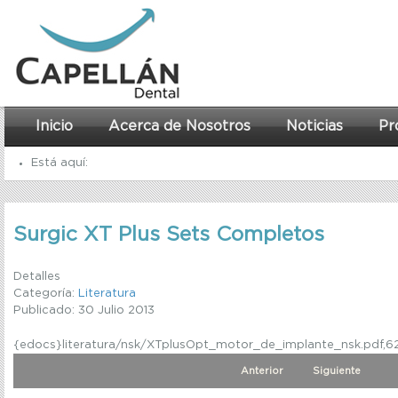
Inicio
Acerca de Nosotros
Noticias
Pr
Está aquí:
Inicio
Surgic XT Plus Sets Completos
Recursos
Literatura
Detalles
Categoría:
Literatura
Surgic XT Plus Sets Completos
Publicado: 30 Julio 2013
{edocs}literatura/nsk/XTplusOpt_motor_de_implante_nsk.pdf,
Anterior
Siguiente