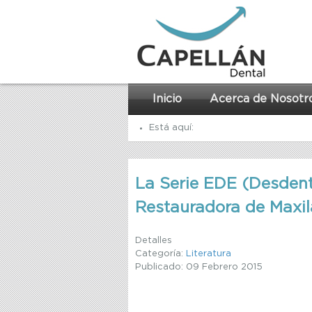
Inicio
Acerca de Nosotr
Está aquí:
Inicio
La Serie EDE (Desdent
Recursos
Restauradora de Maxi
Literatura
La Serie EDE (Desdentada) para do
Detalles
Categoría:
Literatura
Publicado: 09 Febrero 2015