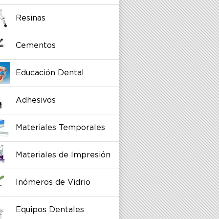
Resinas
Cementos
Educación Dental
Adhesivos
Materiales Temporales
Materiales de Impresión
Inómeros de Vidrio
Equipos Dentales