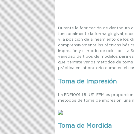
Durante la fabricación de dentadura c
funcionalmente la forma gingival, enc
y la posición de alineamiento de los di
comprensivamente las técnicas básica
impresión y el modo de oclusión. La S
variedad de tipos de modelos para e
que permite varios métodos de toma 
práctica en laboratorio como en el ca
Toma de Impresión
La EDE1001-UL-UP-FEM es proporcionad
métodos de toma de impresión, una m
Toma de Mordida