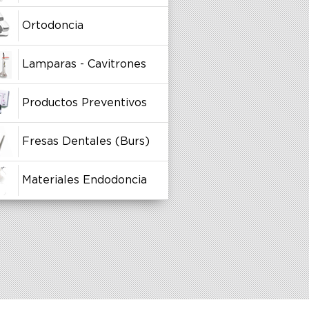
Ortodoncia
Lamparas - Cavitrones
Productos Preventivos
Fresas Dentales (Burs)
Materiales Endodoncia