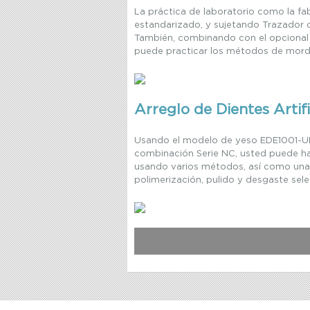
La práctica de laboratorio como la f
estandarizado, y sujetando Trazador 
También, combinando con el opcional 
puede practicar los métodos de mord
Arreglo de Dientes Artifi
Usando el modelo de yeso EDE1001-U
combinación Serie NC, usted puede hace
usando varios métodos, así como una 
polimerización, pulido y desgaste sele