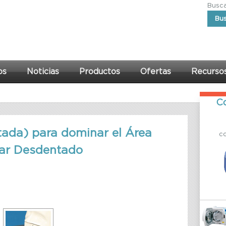
Buscar
Bu
os
Noticias
Productos
Ofertas
Recurso
Co
ada) para dominar el Área
c
lar Desdentado
minar el Área Restauradora de Maxilar Desdentado