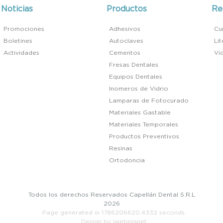
Noticias
Productos
Re
Promociones
Adhesivos
Cu
Boletines
Autoclaves
Li
Actividades
Cementos
Vi
Fresas Dentales
Equipos Dentales
Inomeros de Vidrio
Lamparas de Fotocurado
Materiales Gastable
Materiales Temporales
Productos Preventivos
Resinas
Ortodoncia
Todos los derechos Reservados Capellán Dental S.R.L
2026
Page generated in 1786206620.4332 seconds.
Design by iwebplanet