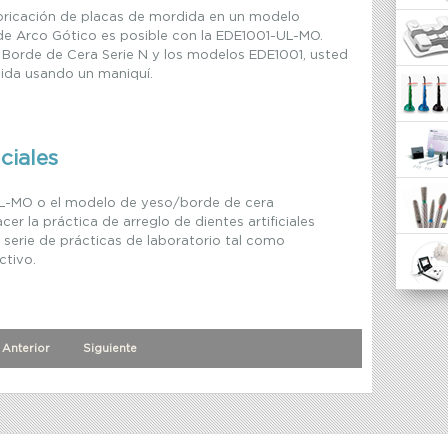
abricación de placas de mordida en un modelo
de Arco Gótico es posible con la EDE1001-UL-MO.
Borde de Cera Serie N y los modelos EDE1001, usted
ida usando un maniquí.
ciales
L-MO o el modelo de yeso/borde de cera
r la práctica de arreglo de dientes artificiales
serie de prácticas de laboratorio tal como
ctivo.
Anterior
Siguiente