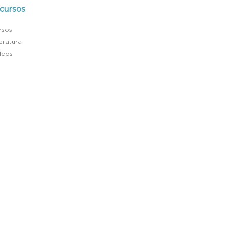
cursos
rsos
teratura
deos