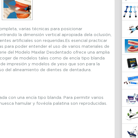
ompleta, varias técnicas para posicionar
ontrando la dimensión vertical apropiada dela oclusión,
entes artificiales son requeridas.Es esencial practicar
s para poder entender el uso de varios materiales de
erie del Modelo Maxilar Desdentado ofrece una amplia
scoger de modelos tales como de encía tipo blanda
de impresión y modelos de yeso que son para la
so del alineamiento de dientes de dentadura.
a con una encía tipo blanda. Para permitir varios
uesca hamular y fovéola palatina son reproducidas.