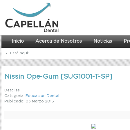
Inicio
Acerca de Nosotros
Noticias
Pr
Está aquí:
Inicio
Nissin Ope-Gum [SUG1001-T-SP]
Educación Dental
Nissin Ope-Gum [SUG1001-T-SP]
Detalles
Categoría:
Educación Dental
Publicado: 03 Marzo 2015