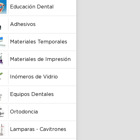
Educación Dental
Adhesivos
Materiales Temporales
Materiales de Impresión
Inómeros de Vidrio
Equipos Dentales
Ortodoncia
Lamparas - Cavitrones