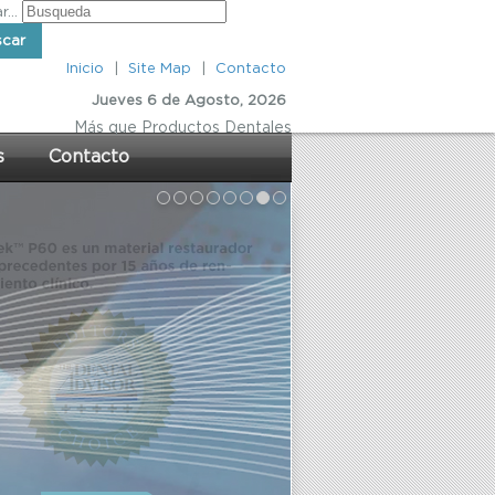
...
scar
Inicio
|
Site Map
|
Contacto
Jueves 6 de Agosto, 2026
Más
que Productos Dentales
s
Contacto